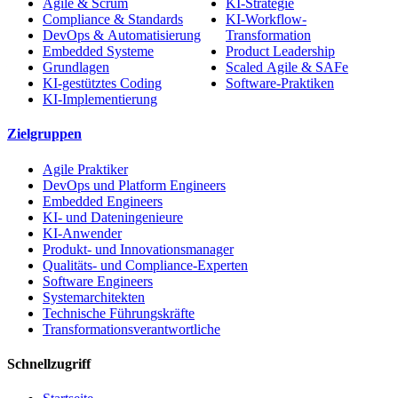
Agile & Scrum
KI-Strategie
Compliance & Standards
KI-Workflow-
DevOps & Automatisierung
Transformation
Embedded Systeme
Product Leadership
Grundlagen
Scaled Agile & SAFe
KI-gestütztes Coding
Software-Praktiken
KI-Implementierung
Zielgruppen
Agile Praktiker
DevOps und Platform Engineers
Embedded Engineers
KI- und Dateningenieure
KI-Anwender
Produkt- und Innovationsmanager
Qualitäts- und Compliance-Experten
Software Engineers
Systemarchitekten
Technische Führungskräfte
Transformationsverantwortliche
Schnellzugriff