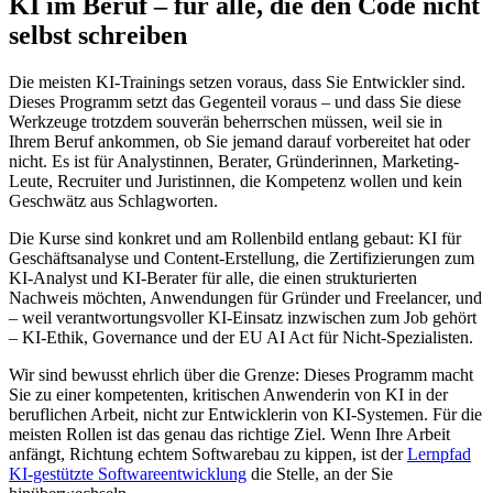
KI im Beruf – für alle, die den Code nicht
selbst schreiben
Die meisten KI-Trainings setzen voraus, dass Sie Entwickler sind.
Dieses Programm setzt das Gegenteil voraus – und dass Sie diese
Werkzeuge trotzdem souverän beherrschen müssen, weil sie in
Ihrem Beruf ankommen, ob Sie jemand darauf vorbereitet hat oder
nicht. Es ist für Analystinnen, Berater, Gründerinnen, Marketing-
Leute, Recruiter und Juristinnen, die Kompetenz wollen und kein
Geschwätz aus Schlagworten.
Die Kurse sind konkret und am Rollenbild entlang gebaut: KI für
Geschäftsanalyse und Content-Erstellung, die Zertifizierungen zum
KI-Analyst und KI-Berater für alle, die einen strukturierten
Nachweis möchten, Anwendungen für Gründer und Freelancer, und
– weil verantwortungsvoller KI-Einsatz inzwischen zum Job gehört
– KI-Ethik, Governance und der EU AI Act für Nicht-Spezialisten.
Wir sind bewusst ehrlich über die Grenze: Dieses Programm macht
Sie zu einer kompetenten, kritischen Anwenderin von KI in der
beruflichen Arbeit, nicht zur Entwicklerin von KI-Systemen. Für die
meisten Rollen ist das genau das richtige Ziel. Wenn Ihre Arbeit
anfängt, Richtung echtem Softwarebau zu kippen, ist der
Lernpfad
KI-gestützte Softwareentwicklung
die Stelle, an der Sie