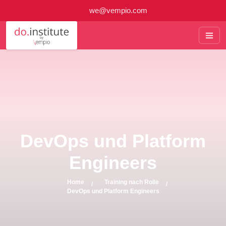
we@vempio.com
DevOps und Platform
Engineers
Home
Training nach Rolle
DevOps und Platform Engineers