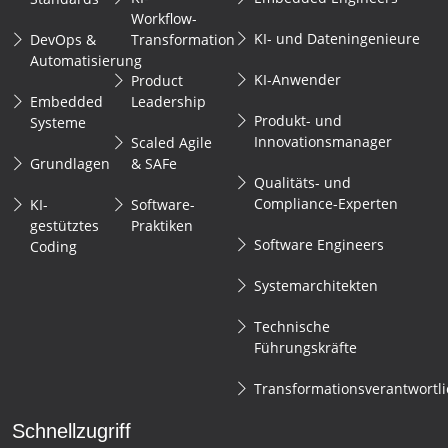
Workflow-
KI- und Dateningenieure
DevOps &
Transformation
Automatisierung
KI-Anwender
Product
Embedded
Leadership
Produkt- und
Systeme
Innovationsmanager
Scaled Agile
Grundlagen
& SAFe
Qualitäts- und
Compliance-Experten
KI-
Software-
gestütztes
Praktiken
Software Engineers
Coding
Systemarchitekten
Technische
Führungskräfte
Transformationsverantwortl
Schnellzugriff