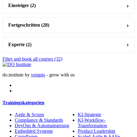
Einsteiger
(2)
Fortgeschritten
(28)
Experte
(2)
Filter and book all courses
(32)
do.institute by
vempio
- grow with us
Trainingskategorien
Agile & Scrum
KI-Strategie
Compliance & Standards
KI-Workflow-
DevOps & Automatisierung
Transformation
Embedded Systeme
Product Leadership
Grundlagen
Scaled Agile & SAFe