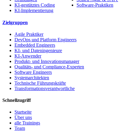
KI-gestütztes Coding
Software-Praktiken
KI-Implementierung
Zielgruppen
Agile Praktiker
DevOps und Platform Engineers
Embedded Engineers
KI- und Dateningenieure
KI-Anwender
Produkt- und Innovationsmanager
Qualitäts- und Compliance-Experten
Software Engineers
Systemarchitekten
Technische Führungskräfte
Transformationsverantwortliche
Schnellzugriff
Startseite
Über uns
alle Trainings
Team