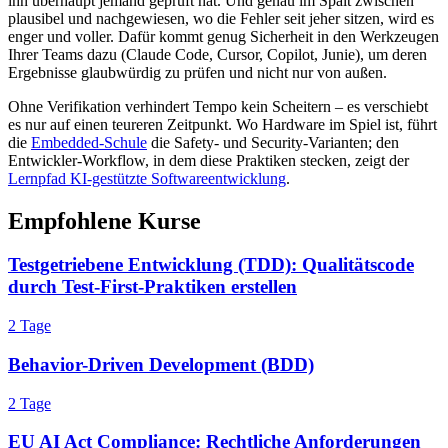
ihn überhaupt jemand geprüft hat. Und genau im Spalt zwischen
plausibel und nachgewiesen, wo die Fehler seit jeher sitzen, wird es
enger und voller. Dafür kommt genug Sicherheit in den Werkzeugen
Ihrer Teams dazu (Claude Code, Cursor, Copilot, Junie), um deren
Ergebnisse glaubwürdig zu prüfen und nicht nur von außen.
Ohne Verifikation verhindert Tempo kein Scheitern – es verschiebt
es nur auf einen teureren Zeitpunkt. Wo Hardware im Spiel ist, führt
die
Embedded-Schule
die Safety- und Security-Varianten; den
Entwickler-Workflow, in dem diese Praktiken stecken, zeigt der
Lernpfad KI-gestützte Softwareentwicklung
.
Empfohlene Kurse
Testgetriebene Entwicklung (TDD): Qualitätscode
durch Test-First-Praktiken erstellen
2 Tage
Behavior-Driven Development (BDD)
2 Tage
EU AI Act Compliance: Rechtliche Anforderungen