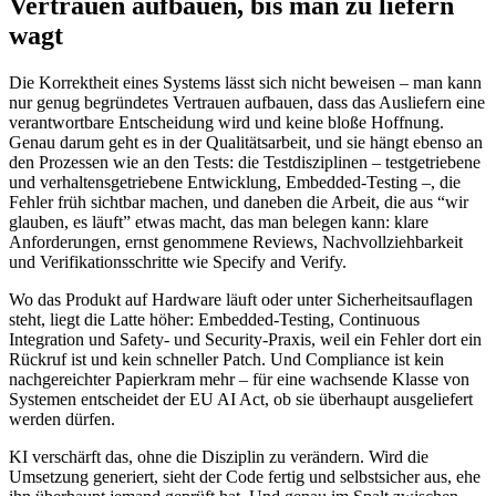
Vertrauen aufbauen, bis man zu liefern
wagt
Die Korrektheit eines Systems lässt sich nicht beweisen – man kann
nur genug begründetes Vertrauen aufbauen, dass das Ausliefern eine
verantwortbare Entscheidung wird und keine bloße Hoffnung.
Genau darum geht es in der Qualitätsarbeit, und sie hängt ebenso an
den Prozessen wie an den Tests: die Testdisziplinen – testgetriebene
und verhaltensgetriebene Entwicklung, Embedded-Testing –, die
Fehler früh sichtbar machen, und daneben die Arbeit, die aus “wir
glauben, es läuft” etwas macht, das man belegen kann: klare
Anforderungen, ernst genommene Reviews, Nachvollziehbarkeit
und Verifikationsschritte wie Specify and Verify.
Wo das Produkt auf Hardware läuft oder unter Sicherheitsauflagen
steht, liegt die Latte höher: Embedded-Testing, Continuous
Integration und Safety- und Security-Praxis, weil ein Fehler dort ein
Rückruf ist und kein schneller Patch. Und Compliance ist kein
nachgereichter Papierkram mehr – für eine wachsende Klasse von
Systemen entscheidet der EU AI Act, ob sie überhaupt ausgeliefert
werden dürfen.
KI verschärft das, ohne die Disziplin zu verändern. Wird die
Umsetzung generiert, sieht der Code fertig und selbstsicher aus, ehe