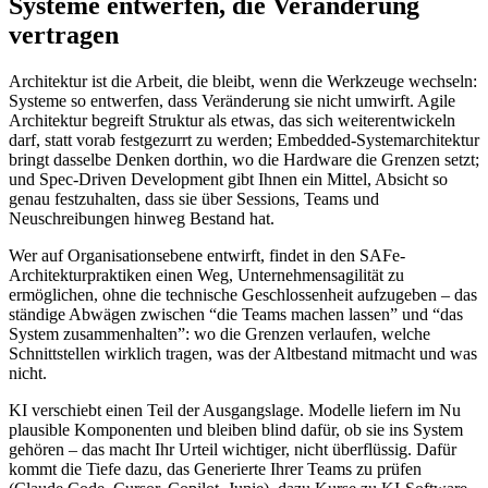
Systeme entwerfen, die Veränderung
vertragen
Architektur ist die Arbeit, die bleibt, wenn die Werkzeuge wechseln:
Systeme so entwerfen, dass Veränderung sie nicht umwirft. Agile
Architektur begreift Struktur als etwas, das sich weiterentwickeln
darf, statt vorab festgezurrt zu werden; Embedded-Systemarchitektur
bringt dasselbe Denken dorthin, wo die Hardware die Grenzen setzt;
und Spec-Driven Development gibt Ihnen ein Mittel, Absicht so
genau festzuhalten, dass sie über Sessions, Teams und
Neuschreibungen hinweg Bestand hat.
Wer auf Organisationsebene entwirft, findet in den SAFe-
Architekturpraktiken einen Weg, Unternehmensagilität zu
ermöglichen, ohne die technische Geschlossenheit aufzugeben – das
ständige Abwägen zwischen “die Teams machen lassen” und “das
System zusammenhalten”: wo die Grenzen verlaufen, welche
Schnittstellen wirklich tragen, was der Altbestand mitmacht und was
nicht.
KI verschiebt einen Teil der Ausgangslage. Modelle liefern im Nu
plausible Komponenten und bleiben blind dafür, ob sie ins System
gehören – das macht Ihr Urteil wichtiger, nicht überflüssig. Dafür
kommt die Tiefe dazu, das Generierte Ihrer Teams zu prüfen