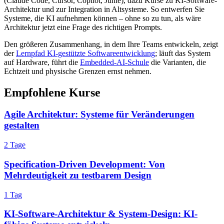
(Claude Code, Cursor, Copilot, Junie), dazu Kurse zu KI-Software-
Architektur und zur Integration in Altsysteme. So entwerfen Sie
Systeme, die KI aufnehmen können – ohne so zu tun, als wäre
Architektur jetzt eine Frage des richtigen Prompts.
Den größeren Zusammenhang, in dem Ihre Teams entwickeln, zeigt
der
Lernpfad KI-gestützte Softwareentwicklung
; läuft das System
auf Hardware, führt die
Embedded-AI-Schule
die Varianten, die
Echtzeit und physische Grenzen ernst nehmen.
Empfohlene Kurse
Agile Architektur: Systeme für Veränderungen
gestalten
2 Tage
Specification-Driven Development: Von
Mehrdeutigkeit zu testbarem Design
1 Tag
KI-Software-Architektur & System-Design: KI-