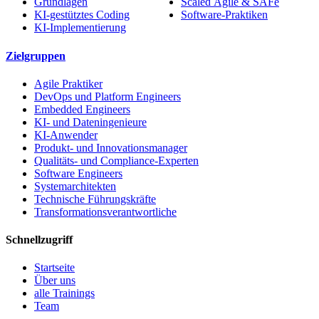
Grundlagen
Scaled Agile & SAFe
KI-gestütztes Coding
Software-Praktiken
KI-Implementierung
Zielgruppen
Agile Praktiker
DevOps und Platform Engineers
Embedded Engineers
KI- und Dateningenieure
KI-Anwender
Produkt- und Innovationsmanager
Qualitäts- und Compliance-Experten
Software Engineers
Systemarchitekten
Technische Führungskräfte
Transformationsverantwortliche
Schnellzugriff
Startseite
Über uns
alle Trainings
Team