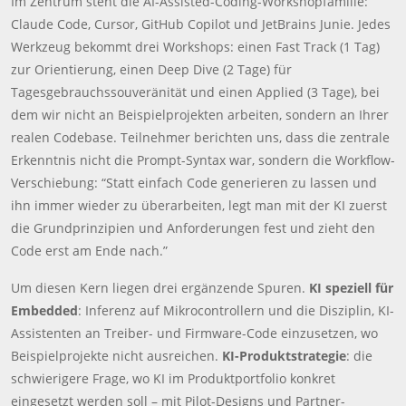
Im Zentrum steht die AI-Assisted-Coding-Workshopfamilie:
Claude Code, Cursor, GitHub Copilot und JetBrains Junie. Jedes
Werkzeug bekommt drei Workshops: einen Fast Track (1 Tag)
zur Orientierung, einen Deep Dive (2 Tage) für
Tagesgebrauchssouveränität und einen Applied (3 Tage), bei
dem wir nicht an Beispielprojekten arbeiten, sondern an Ihrer
realen Codebase. Teilnehmer berichten uns, dass die zentrale
Erkenntnis nicht die Prompt-Syntax war, sondern die Workflow-
Verschiebung: “Statt einfach Code generieren zu lassen und
ihn immer wieder zu überarbeiten, legt man mit der KI zuerst
die Grundprinzipien und Anforderungen fest und zieht den
Code erst am Ende nach.”
Um diesen Kern liegen drei ergänzende Spuren.
KI speziell für
Embedded
: Inferenz auf Mikrocontrollern und die Disziplin, KI-
Assistenten an Treiber- und Firmware-Code einzusetzen, wo
Beispielprojekte nicht ausreichen.
KI-Produktstrategie
: die
schwierigere Frage, wo KI im Produktportfolio konkret
eingesetzt werden soll – mit Pilot-Designs und Partner-