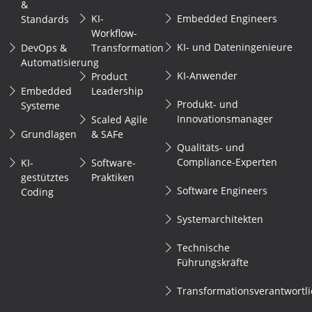
&
KI-
Embedded Engineers
Standards
Workflow-
KI- und Dateningenieure
DevOps &
Transformation
Automatisierung
KI-Anwender
Product
Embedded
Leadership
Produkt- und
Systeme
Innovationsmanager
Scaled Agile
Grundlagen
& SAFe
Qualitäts- und
Compliance-Experten
KI-
Software-
gestütztes
Praktiken
Software Engineers
Coding
Systemarchitekten
Technische
Führungskräfte
Transformationsverantwortl